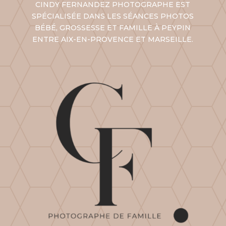
CINDY FERNANDEZ PHOTOGRAPHE EST
SPÉCIALISÉE DANS LES SÉANCES PHOTOS
BÉBÉ, GROSSESSE ET FAMILLE À PEYPIN
ENTRE AIX-EN-PROVENCE ET
MARSEILLE
.