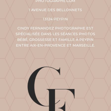
PHOTOGRAPHE.COM
1 AVENUE DES BELLONNETS
13124 PEYPIN
CINDY FERNANDEZ PHOTOGRAPHE EST
SPÉCIALISÉE DANS LES SÉANCES PHOTOS
BÉBÉ, GROSSESSE ET FAMILLE À PEYPIN
ENTRE AIX-EN-PROVENCE ET
MARSEILLE
.