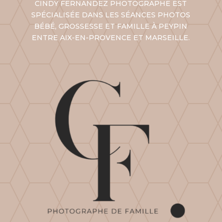
CINDY FERNANDEZ PHOTOGRAPHE EST
SPÉCIALISÉE DANS LES SÉANCES PHOTOS
BÉBÉ, GROSSESSE ET FAMILLE À PEYPIN
ENTRE AIX-EN-PROVENCE ET
MARSEILLE
.